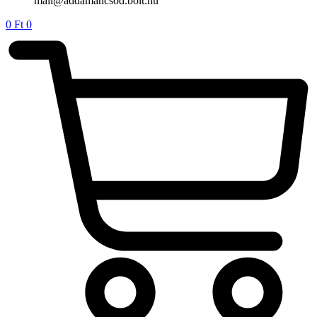
mail@addamancsod.bolt.hu
0
Ft
0