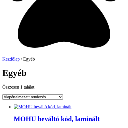
Kezdőlap
/ Egyéb
Egyéb
Összesen 1 találat
MOHU beváltó kód, laminált